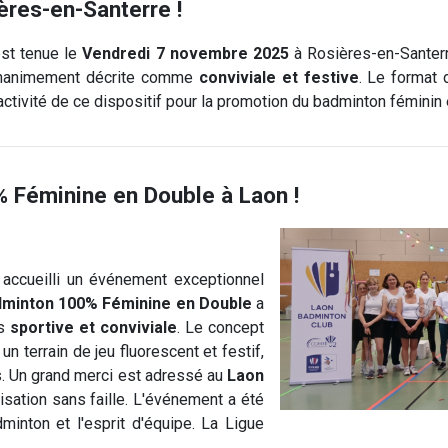
ères-en-Santerre !
st tenue le
Vendredi 7 novembre 2025
à Rosières-en-Santerr
nanimement décrite comme
conviviale et festive
.
Le format d
tractivité de ce dispositif pour la promotion du badminton fémini
 Féminine en Double à Laon !
 accueilli un événement exceptionnel
dminton 100% Féminine en Double
a
is
sportive et conviviale
. Le concept
 terrain de jeu fluorescent et festif,
. Un grand merci est adressé au
Laon
nisation sans faille. L'événement a été
minton et l'esprit d'équipe. La Ligue