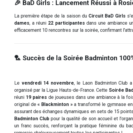
🎉 BaD Girls : Lancement Réussi à Rosi
La première étape de la saison du
Circuit BaD Girls
s'e
dames
, a réuni
22 participantes
dans une ambiance u
efficacement 10 rencontres sur la soirée, confirmant l'at
🏸 Succès de la Soirée Badminton 100%
Le
vendredi 14 novembre
, le Laon Badminton Club a
organisé par la Ligue Hauts-de-France. Cette
Soirée Ba
réuni
19 paires
de joueuses dans une ambiance à la fo
original de
« Blackminton »
a transformé le gymnase en un
assurant des échanges dynamiques en sets de 15 points
Badminton Club
pour la qualité de son accueil et l'orga
un franc succès, renforçant la pratique féminine du bad
remercie chaleureusement toutes les participantes !