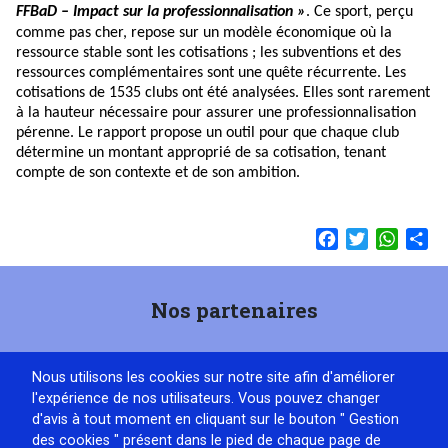
FFBaD – Impact sur la professionnalisation »
. Ce sport, perçu
comme pas cher, repose sur un modèle économique où la
ressource stable sont les cotisations ; les subventions et des
ressources complémentaires sont une quête récurrente. Les
cotisations de 1535 clubs ont été analysées. Elles sont rarement
à la hauteur nécessaire pour assurer une professionnalisation
pérenne. Le rapport propose un outil pour que chaque club
détermine un montant approprié de sa cotisation, tenant
compte de son contexte et de son ambition.
Facebook
Twitter
Whats
Sh
Nos partenaires
Nous utilisons les cookies sur notre site afin d'améliorer
l'expérience de nos utilisateurs. Vous pouvez changer
d'avis à tout moment en cliquant sur le bouton " Gestion
des cookies " présent dans le pied de chaque page de